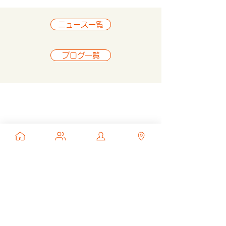
ニュース一覧
ブログ一覧
サービス
Data Lake Service Package
Financial solution
Data Utilization
Web application​
Embedded system
ニュース
ブログ
ビジネスパートナー募集