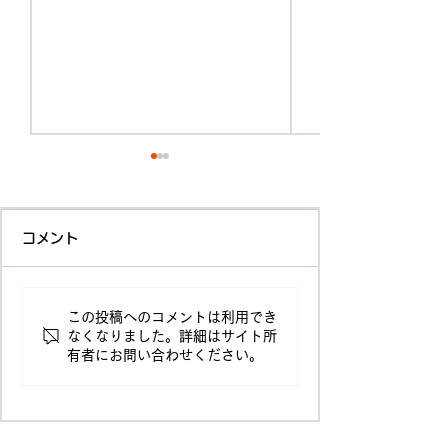
コメント
この投稿へのコメントは利用でき
台風接近に伴う電話受付
新サービス「Pro
なくなりました。詳細はサイト所
有者にお問い合わせください。
休止のお知らせ
データレイクサ
ッケージ」のサ
供開始のお知ら