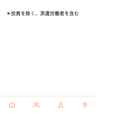
＊役員を除く、派遣労働者を含む
サービス
Data Lake Service Package
Financial solution
Data Utilization
Web application​
Embedded system
ニュース
ブログ
ビジネスパートナー募集
採用情報
会社概要
お問い合わせ